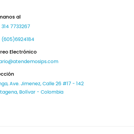
manos al
 314 7733267
 (605)6924184
reo Electrónico
ario@atendemosips.com
ección
ga, Ave. Jimenez, Calle 26 #17 - 142
tagena, Bolívar - Colombia